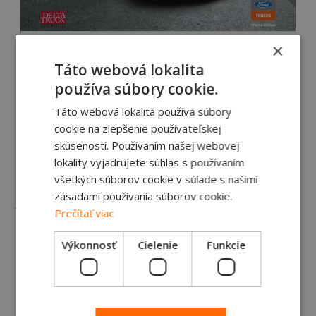
×
Predaj
Táto webová lokalita
Ford Trucks F-MAX, s
používa súbory cookie.
dodávkou ešte v
Táto webová lokalita používa súbory
cookie na zlepšenie používateľskej
tomto roku
skúsenosti. Používaním našej webovej
lokality vyjadrujete súhlas s používaním
a s 3-rocnou zárukou
všetkých súborov cookie v súlade s našimi
zásadami používania súborov cookie.
Ďalšie informácie
Prečítať viac
Výkonnosť
Cielenie
Funkcie