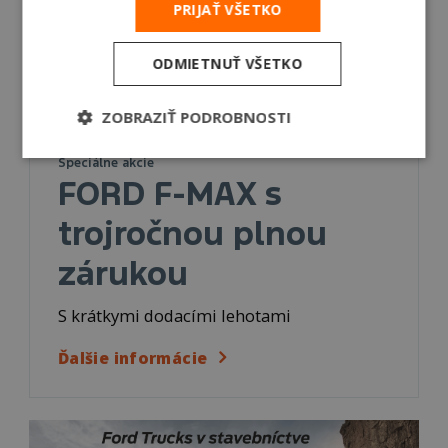
PRIJAŤ VŠETKO
ODMIETNUŤ VŠETKO
ZOBRAZIŤ PODROBNOSTI
Špeciálne akcie
FORD F-MAX s
trojročnou plnou
zárukou
S krátkymi dodacími lehotami
Ďalšie informácie