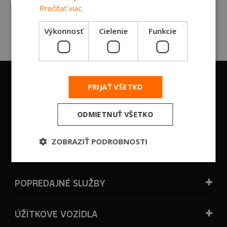
Prečítať viac
Požiadajte o ponuku
Výkonnosť
Cielenie
Funkcie
PRIJAŤ VŠETKO
ŤAHAČE
ODMIETNUŤ VŠETKO
CESTNE VOZIDLA
ZOBRAZIŤ PODROBNOSTI
STAVEBNE VOZIDLA
POPREDAJNÉ SLUŽBY
ÚŽİTKOVE VOZİDLA