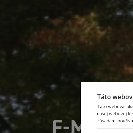
Táto webová
Táto webová lokal
našej webovej lok
F-MAX G
zásadami používa