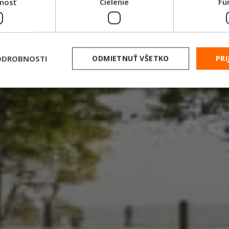
nosť
Cielenie
Fu
ODROBNOSTI
ODMIETNUŤ VŠETKO
PRI