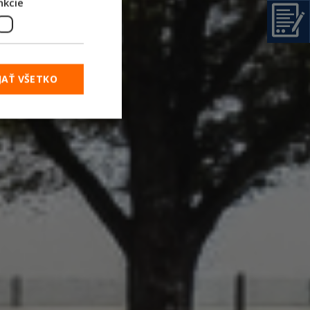
nkcie
JAŤ VŠETKO