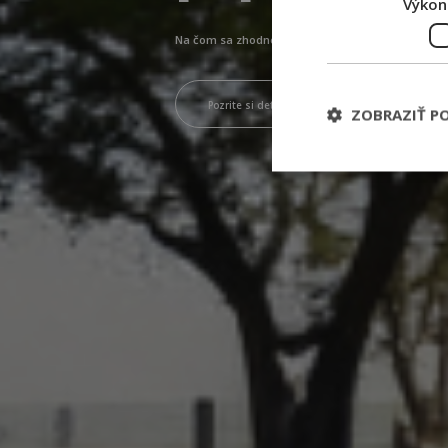
Výkon
Na čom sa zhodne firma aj vodič
Pozrite si detaily teraz!
ZOBRAZIŤ P