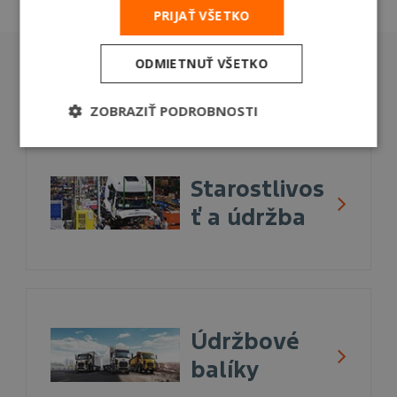
PRIJAŤ VŠETKO
ODMIETNUŤ VŠETKO
Popredajné služby
ZOBRAZIŤ PODROBNOSTI
Starostlivos
ť a údržba
Údržbové
balíky