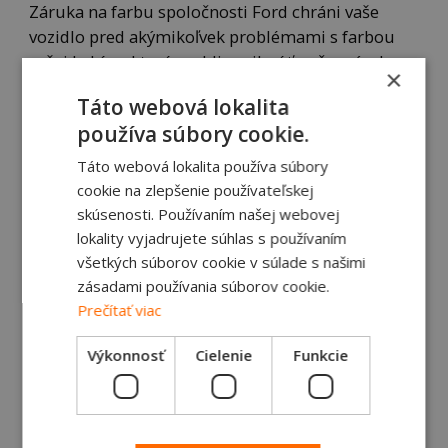
Záruka na farbu spoločnosti Ford chráni vaše
vozidlo pred akýmikoľvek problémami s farbou
vašej kabíny, ktoré mohli vzniknúť počas výroby.
×
Vaše vozidlo Ford je chránené proti korózii
Táto webová lokalita
pomocou záruky proti korózii karosérie vozidla
používa súbory cookie.
Ford.
Táto webová lokalita používa súbory
Záruka na prevenciu proti korózii
cookie na zlepšenie používateľskej
skúsenosti. Používaním našej webovej
Kabína a interiér vozidla Ford Trucks sú chránené
lokality vyjadrujete súhlas s používaním
pred koróziou po dobu troch rokov. Aby ste ju
všetkých súborov cookie v súlade s našimi
zachovali, musí sa vykonávať pravidelná údržba
zásadami používania súborov cookie.
kapoty a farby vozidla Ford, ako je uvedené v
Prečítať viac
protokole údržby.
Výkonnosť
Cielenie
Funkcie
(táto údržba sa vykonáva ako súčasť ročného
servisu).