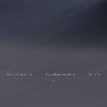
Cestné vozidlá
Stavebné vozidlá
Ťahače