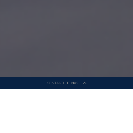
KONTAKTUJTE NÁS!
Žiadosť o cenovú ponuku
Požiadajte o cenovú
ponuku na