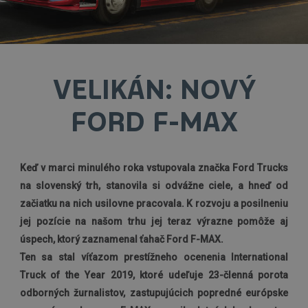
VELIKÁN: NOVÝ
FORD F-MAX
Keď v marci minulého roka vstupovala značka Ford Trucks
na slovenský trh, stanovila si odvážne ciele, a hneď od
začiatku na nich usilovne pracovala. K rozvoju a posilneniu
jej pozície na našom trhu jej teraz výrazne pomôže aj
úspech, ktorý zaznamenal ťahač Ford F-MAX.
Ten sa stal víťazom prestížneho ocenenia International
Truck of the Year 2019, ktoré udeľuje 23-členná porota
odborných žurnalistov, zastupujúcich popredné európske