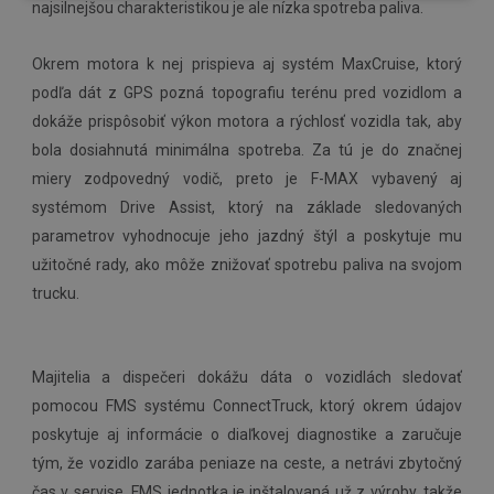
najsilnejšou charakteristikou je ale nízka spotreba paliva.
Okrem motora k nej prispieva aj systém MaxCruise, ktorý
podľa dát z GPS pozná topografiu terénu pred vozidlom a
dokáže prispôsobiť výkon motora a rýchlosť vozidla tak, aby
bola dosiahnutá minimálna spotreba. Za tú je do značnej
miery zodpovedný vodič, preto je F-MAX vybavený aj
systémom Drive Assist, ktorý na základe sledovaných
parametrov vyhodnocuje jeho jazdný štýl a poskytuje mu
užitočné rady, ako môže znižovať spotrebu paliva na svojom
trucku.
Majitelia a dispečeri dokážu dáta o vozidlách sledovať
pomocou FMS systému ConnectTruck, ktorý okrem údajov
poskytuje aj informácie o diaľkovej diagnostike a zaručuje
tým, že vozidlo zarába peniaze na ceste, a netrávi zbytočný
čas v servise. FMS jednotka je inštalovaná už z výroby, takže