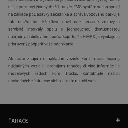
nie je potrebný žiadny ďalší hardvér. FMS systém sa iba spustí
na základe požiadavky zákazníka a správa vozového parku je
tak maličkosťou. Efektívne navrhnuté servisné zmluvy a
servisné intervaly spolu s jednoduchou dostupnosťou
náhradných dielov len podčiarkujú to, že F-MAX je vynikajúco
pripravený podporiť vaše podnikanie.
Ak máte záujem o nákladné vozidlo Ford Trucks, leasing
nákladných vozidiel, prenájom ťahačov či viac informácií o
modelových radoch Ford Trucks, kontaktujte našich
obchodných zástupcov alebo kliknite na náš web.
ŤAHAČE