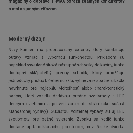
magazíny o doprave. F-MAX porazil zdatných konkurentov
a stal sa jasným víťazom.
Moderný dizajn
Nový kamión má prepracovaný exteriér, ktorý kombinuje
pútavý vzhľad s výbornou funkčnosťou. Príkladom sú
napríklad osvetlené široké nástupné schodíky do kabíny, ľahko
dostupný sklápateľný predný schodík, ktorý umožňuje
jednoduchý prístup k čelnému sklu, vyhrievané spätné zrkadlá
navrhnuté pre najlepšiu viditeľnosť alebo charakteristický
podpis, ktorý vozidlu dodávajú predné svetlomety s LED
denným svietením a prisvecovaním do strán (ako súčasť
štandardnej výbavy). Súčasťou voliteľnej výbavy sú aj LED
svetlomety pre bežné svietenie. Zvonku sa vodič ľahko
dostane aj k odkladacím priestorom, cez široké dvierka