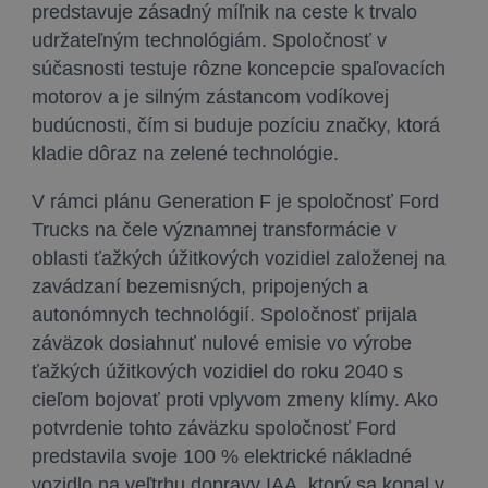
predstavuje zásadný míľnik na ceste k trvalo
udržateľným technológiám. Spoločnosť v
súčasnosti testuje rôzne koncepcie spaľovacích
motorov a je silným zástancom vodíkovej
budúcnosti, čím si buduje pozíciu značky, ktorá
kladie dôraz na zelené technológie.
V rámci plánu Generation F je spoločnosť Ford
Trucks na čele významnej transformácie v
oblasti ťažkých úžitkových vozidiel založenej na
zavádzaní bezemisných, pripojených a
autonómnych technológií. Spoločnosť prijala
záväzok dosiahnuť nulové emisie vo výrobe
ťažkých úžitkových vozidiel do roku 2040 s
cieľom bojovať proti vplyvom zmeny klímy. Ako
potvrdenie tohto záväzku spoločnosť Ford
predstavila svoje 100 % elektrické nákladné
vozidlo na veľtrhu dopravy IAA, ktorý sa konal v