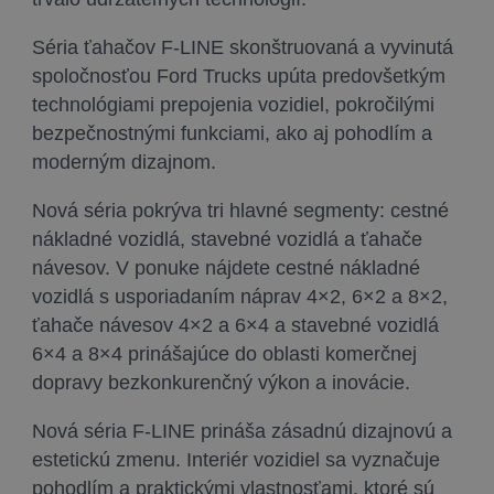
Séria ťahačov F-LINE skonštruovaná a vyvinutá
spoločnosťou Ford Trucks upúta predovšetkým
technológiami prepojenia vozidiel, pokročilými
bezpečnostnými funkciami, ako aj pohodlím a
moderným dizajnom.
Nová séria pokrýva tri hlavné segmenty: cestné
nákladné vozidlá, stavebné vozidlá a ťahače
návesov. V ponuke nájdete cestné nákladné
vozidlá s usporiadaním náprav 4×2, 6×2 a 8×2,
ťahače návesov 4×2 a 6×4 a stavebné vozidlá
6×4 a 8×4 prinášajúce do oblasti komerčnej
dopravy bezkonkurenčný výkon a inovácie.
Nová séria F-LINE prináša zásadnú dizajnovú a
estetickú zmenu. Interiér vozidiel sa vyznačuje
pohodlím a praktickými vlastnosťami, ktoré sú