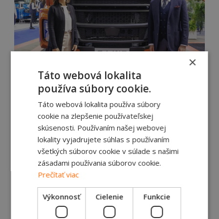
×
Táto webová lokalita
používa súbory cookie.
Táto webová lokalita používa súbory
cookie na zlepšenie používateľskej
skúsenosti. Používaním našej webovej
lokality vyjadrujete súhlas s používaním
všetkých súborov cookie v súlade s našimi
„Ako inovatívna značka, ktorá načúva potrebám
zásadami používania súborov cookie.
svojich zákazníkov, sústreďujeme svoj výskum a
Prečítať viac
vývoj na uvádzanie technológií novej generácie
na trh. Naším cieľom pri každom novom
Výkonnosť
Cielenie
Funkcie
produkte, ktorý vyvíjame, je pomáhať našim
zákazníkom dosahovať vyššie zisky tým, že im