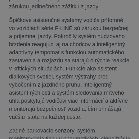
zárukou jedinečného zážitku z jazdy.
Špičkové asistenčné systémy vodiča prítomné
vo vozidlách série F-LINE sú zárukou bezpečnej
a príjemnej jazdy. Pokročilý systém núdzového
brzdenia reagujúci aj na chodcov a inteligentný
adaptívny tempomat s funkciou automatického
zastavenia a rozjazdu sa starajú o rýchle reakcie
v kritických situáciách. Funkcie ako asistent
diaľkových svetiel, systém výstrahy pred
vybočením z jazdného pruhu, inteligentný
asistent rýchlosti a systém sledovania mŕtveho
uhla poskytujú vodičovi viac informácií a aktívne
monitorujú bezpečnosť vozidla, čím prinášajú
väčšiu istotu na každej ceste.
Zadné parkovacie senzory, systém
monitorovania tlaku v pneumatikách, signalizácia