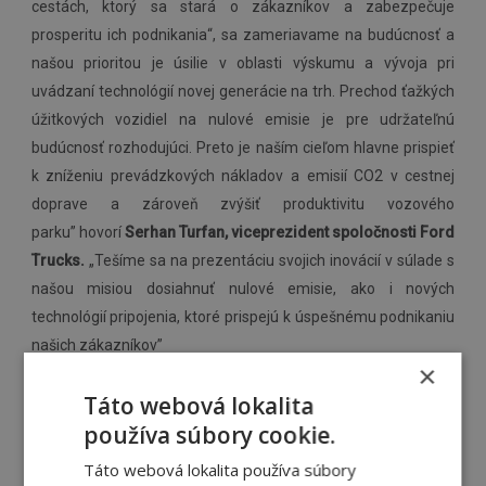
cestách, ktorý sa stará o zákazníkov a zabezpečuje
prosperitu ich podnikania“, sa zameriavame na budúcnosť a
našou prioritou je úsilie v oblasti výskumu a vývoja pri
uvádzaní technológií novej generácie na trh. Prechod ťažkých
úžitkových vozidiel na nulové emisie je pre udržateľnú
budúcnosť rozhodujúci. Preto je naším cieľom hlavne prispieť
k zníženiu prevádzkových nákladov a emisií CO2 v cestnej
doprave a zároveň zvýšiť produktivitu vozového
parku”
hovorí
Serhan Turfan, viceprezident spoločnosti Ford
Trucks.
„Tešíme sa na prezentáciu svojich inovácií v súlade s
našou misiou dosiahnuť nulové emisie, ako i nových
technológií pripojenia, ktoré prispejú k úspešnému podnikaniu
našich zákazníkov”
×
Táto webová lokalita
Vychádzajúc z viac ako polstoročia skúseností a dynamického
používa súbory cookie.
vývoja produktov v oblasti ťažkých nákladných vozidiel,
Táto webová lokalita používa súbory
spoločnosť Ford Trucks posunie svoje popredné postavenie,