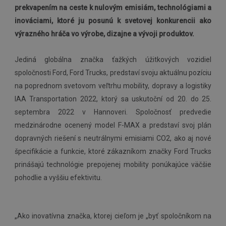
prekvapením na ceste k nulovým emisiám, technológiami a
inováciami, ktoré
ju posunú k
svetovej konkurencii
ako
výrazného hráča
vo výrobe, dizajne a vývoji produktov.
Jediná globálna značka ťažkých úžitkových vozidiel
spoločnosti Ford, Ford Trucks, predstaví svoju aktuálnu pozíciu
na poprednom svetovom veľtrhu mobility, dopravy a logistiky
IAA Transportation 2022, ktorý sa uskutoční od 20. do 25.
septembra 2022 v Hannoveri. Spoločnosť predvedie
medzinárodne ocenený model F-MAX a predstaví svoj plán
dopravných riešení s neutrálnymi emisiami CO2, ako aj nové
špecifikácie a funkcie, ktoré zákazníkom značky Ford Trucks
prinášajú technológie prepojenej mobility ponúkajúce väčšie
pohodlie a vyššiu efektivitu.
„Ako inovatívna značka, ktorej cieľom je „byť spoločníkom na