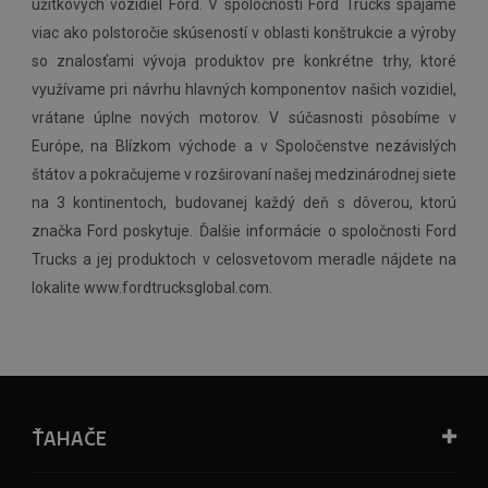
úžitkových vozidiel Ford. V spoločnosti Ford Trucks spájame
viac ako polstoročie skúseností v oblasti konštrukcie a výroby
so znalosťami vývoja produktov pre konkrétne trhy, ktoré
využívame pri návrhu hlavných komponentov našich vozidiel,
vrátane úplne nových motorov. V súčasnosti pôsobíme v
Európe, na Blízkom východe a v Spoločenstve nezávislých
štátov a pokračujeme v rozširovaní našej medzinárodnej siete
na 3 kontinentoch, budovanej každý deň s dôverou, ktorú
značka Ford poskytuje. Ďalšie informácie o spoločnosti Ford
Trucks a jej produktoch v celosvetovom meradle nájdete na
lokalite www.fordtrucksglobal.com.
ŤAHAČE