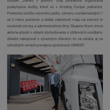
vozidiel „všetko v jednom“ stojí podniková organizácia
poskytujúca služby, ktoré sú v strednej Európe jedinečné.
Priebežnú údržbu vozového parku, výmenu vozidiel každých 1
až 6 rokov, poistenie a ďalšie záležitosti majú na starosti tri
nezávislé servisy a administratívne tímy. Skupina firiem, ktorá
aktívne pôsobí v oblasti obchodovania s úžitkovými vozidlami,
dokáže nakupovať s výraznými zľavami, čo sa odráža aj na
výhodných cenách prenájmu spoločnosti VIARENT.