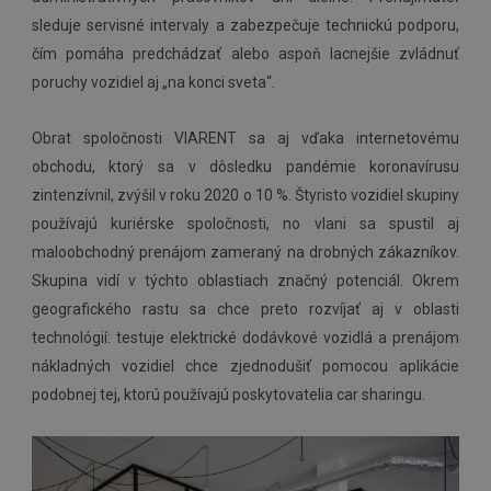
sleduje servisné intervaly a zabezpečuje technickú podporu,
čím pomáha predchádzať alebo aspoň lacnejšie zvládnuť
poruchy vozidiel aj „na konci sveta“.
Obrat spoločnosti VIARENT sa aj vďaka internetovému
obchodu, ktorý sa v dôsledku pandémie koronavírusu
zintenzívnil, zvýšil v roku 2020 o 10 %. Štyristo vozidiel skupiny
používajú kuriérske spoločnosti, no vlani sa spustil aj
maloobchodný prenájom zameraný na drobných zákazníkov.
Skupina vidí v týchto oblastiach značný potenciál. Okrem
geografického rastu sa chce preto rozvíjať aj v oblasti
technológií: testuje elektrické dodávkové vozidlá a prenájom
nákladných vozidiel chce zjednodušiť pomocou aplikácie
podobnej tej, ktorú používajú poskytovatelia car sharingu.