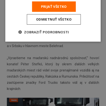
ju skupina končiacich vysokoškolákov a opravárov kamiónov.
PRIJAŤ VŠETKO
O niekoľko rokov neskôr bola založená spoločnosť VIARENT,
tá však už prekročila hranice Maďarska. Na slovenský trh
ODMIETNUŤ VŠETKO
vstúpila v roku 2013. Prostredníctvom franšízového partnera
pôsobí aj v Srbsku. Na Slovensku si vozidlá spoločnosti
ZOBRAZIŤ PODROBNOSTI
VIARENT môžu zákazníci v súčasnosti prenajať v Senci,
v Maďarsku v šiestich maďarských župných mestách
a v Srbsku v hlavnom meste Belehrad.
„Vyrastieme na maďarskú nadnárodnú spoločnosť,“ hovorí
konateľ Péter Stefkó, ktorý by okrem ďalších veľkých
maďarských miest rád videl svoje prenajímané vozidlá aj na
cestách Českej republiky, Rakúska a Rumunska. Príležitosť na
zastúpenie značky Ford Trucks takisto vidí aj v ďalších
krajinách.