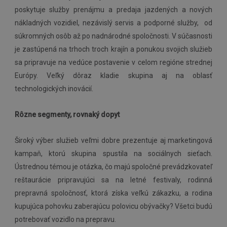
poskytuje služby prenájmu a predaja jazdených a nových
nákladných vozidiel, nezávislý servis a podporné služby, od
súkromných osôb až po nadnárodné spoločnosti. V súčasnosti
je zastúpená na trhoch troch krajín a ponukou svojich služieb
sa pripravuje na vedúce postavenie v celom regióne strednej
Európy. Veľký dôraz kladie skupina aj na oblasť
technologických inovácií.
Rôzne segmenty, rovnaký dopyt
Široký výber služieb veľmi dobre prezentuje aj marketingová
kampaň, ktorú skupina spustila na sociálnych sieťach.
Ústrednou témou je otázka, čo majú spoločné prevádzkovateľ
reštaurácie pripravujúci sa na letné festivaly, rodinná
prepravná spoločnosť, ktorá získa veľkú zákazku, a rodina
kupujúca pohovku zaberajúcu polovicu obývačky? Všetci budú
potrebovať vozidlo na prepravu.