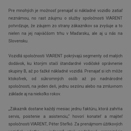
Pre mnohých je možnosť prenajať si nákladné vozidlo zatiaľ
neznámou, no rast záujmu o služby spoločnosti VIARENT
potvrdzuje, že záujem zo strany zákazníkov sa zvyšuje a to
nielen na jej najväčšom trhu v Maďarsku, ale aj u nás na
Slovensku.
Vozidlá spoločnosti VIARENT pokrývajú segmenty od malých
dodávok, ku ktorým stačí štandardné vodičské oprávnenie
skupiny B, až po ťažké nákladné vozidlá. Prenajať si ich môže
ktokoľvek, od súkromných osôb až po nadnárodné
spoločnosti, na jeden deň, jednu sezónu alebo na zmluvnom
základe aj na niekoľko rokov.
„Zákazník dostane každý mesiac jednu faktúru, ktorá zahŕňa
servis, poistenie a asistenciu,“ hovorí konateľ a majiteľ
spoločnosti VIARENT, Péter Stefkó. Za prenájmom úžitkových