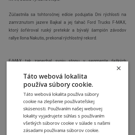
Zúčastnila sa tohtoročnej edície podujatia Dni rýchlosti na
zamrznutom jazere Bajkal a jej ťahač Ford Trucks F-MAX,
ktorý šoféroval ruský pretekár a bývalý šampión závodov
rallye Ilona Nakutis, prekonal rýchlostný rekord.
F-MAX tak zanechal svoju stopu v segmente ťažkých
×
úžitkových vozidiel dosiahnutím maximálnej rýchlosti 134
Táto webová lokalita
km/h na zamrznutom jazere. V teste brzdenia z rýchlosti 80
používa súbory cookie.
km/h na ľade F-MAX dokázal zabrzdiť na dráhe 169.45
metrov.
Táto webová lokalita používa súbory
cookie na zlepšenie používateľskej
„Ford Trucks F-MAX nielen že dosiahol nový rýchlostný rekord,
skúsenosti. Používaním našej webovej
lokality vyjadrujete súhlas s používaním
ale prekonal aj naše očakávania,” povedal Andrej Leontiev,
všetkých súborov cookie v súlade s našimi
organizátor podujatia a 18-násobný ruský šampión v
zásadami používania súborov cookie.
motoršporte. „Chceme pokračovať v našej spolupráci