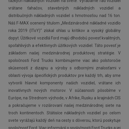
ťažkých nákladných vozidiel na svete. Vyrábame rad vozidiel
vrátane ťahačov, stavebných nákladných vozidiel a
distribučných nákladných vozidiel s hmotnosťou nad 16 ton.
Náš F-MAX ocenený titulom „Medzinárodné nákladné vozidlo
roka 2019 (IToY)“ získal ohlas u kritikov a vysoký globálny
dopyt. Úžitkové vozidlá Ford majú dlhodobú povesť kvalitných,
spoľahlivých a efektívnych úžitkových vozidiel. Táto povesť je
základom našej medzinárodnej produktovej stratégie. V
spoločnosti Ford Trucks kombinujeme viac ako polstoročie
skúseností z dizajnu a výroby s odbornými znalosťami v
oblasti vývoja špecifických produktov pre každý trh, aby sme
vytvorili hlavné komponenty našich vozidiel, vrátane ich
inovatívnych nových motorov. V súčasnosti pôsobíme v
Európe, na Strednom východe, v Afrike, Rusku a krajinách CIS
a pokračujeme v rozširovaní našej medzinárodnej siete na
troch kontinentoch. Státisíce nákladných vozidiel po celom
svete vyrážajú každý deň na cesty s dôverou, ktorú poskytuje
spoločnosť Ford. Viac informácií o spoločnosti Ford Trucks a jej