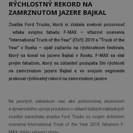
RÝCHLOSTNÝ REKORD NA
ZAMRZNUTOM JAZERE BAJKAL
Značka Ford Trucks, ktorá si získala svetovú pozornosť
vďaka svojmu ťahaču F-MAX – víťazovi ocenenia
“International Truck of the Year” (IToY) 2019 a “Truck of the
Year” v Rusku – opäť zažiarila na rýchlostnom festivale,
ktorý sa konal na jazere Bajkal v Rusku. F-MAX sa stal
prvým ťahačom, ktorý sa zúčastnil podujatia Dni rýchlosti
na zamrznutom jazere Bajkal a vo svojom segmente
prekonal rýchlostný rekord na zamrznutom jazere.
Na pevných základoch viac ako polstoročnej skúsenosti
a dynamického vývoja produktov v oblasti ťažkých nákladných
vozidiel zanechala značka Ford Trucks so svojim držiteľom
ocenenia International Truck of the Year 2019, ťahačom F-
MAX, ďalšiu výraznú stopu.