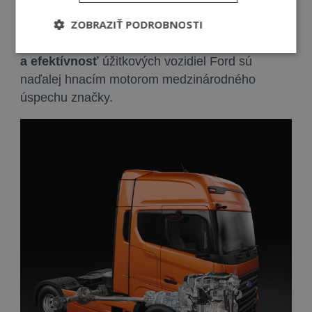
nákladné vozidlá nad 16 ton
. Modely
F-
ZOBRAZIŤ PODROBNOSTI
MAX
a
F-LINE
sú celosvetovo uznávané ako
dôveryhodný partner. Vysoká
kvalita, odolnosť
a efektívnosť
úžitkových vozidiel Ford sú
naďalej hnacím motorom medzinárodného
úspechu značky.