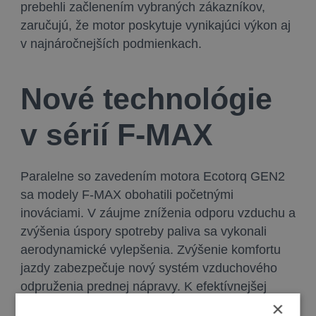
prebehli začlenením vybraných zákazníkov,
zaručujú, že motor poskytuje vynikajúci výkon aj
v najnáročnejších podmienkach.
Nové technológie
v sérií F-MAX
Paralelne so zavedením motora Ecotorq GEN2
sa modely F-MAX obohatili početnými
inováciami. V záujme zníženia odporu vzduchu a
zvýšenia úspory spotreby paliva sa vykonali
aerodynamické vylepšenia. Zvýšenie komfortu
jazdy zabezpečuje nový systém vzduchového
odpruženia prednej nápravy. K efektívnejšej
×
spotrebe paliva prispievajú pneumatiky so