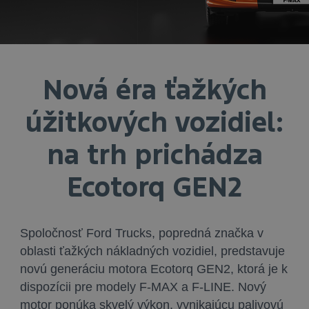
Nová éra ťažkých
úžitkových vozidiel:
na trh prichádza
Ecotorq GEN2
Spoločnosť Ford Trucks, popredná značka v
oblasti ťažkých nákladných vozidiel, predstavuje
novú generáciu motora
Ecotorq GEN2
, ktorá je k
dispozícii pre modely
F-MAX
a
F-LINE
. Nový
motor ponúka skvelý výkon, vynikajúcu palivovú