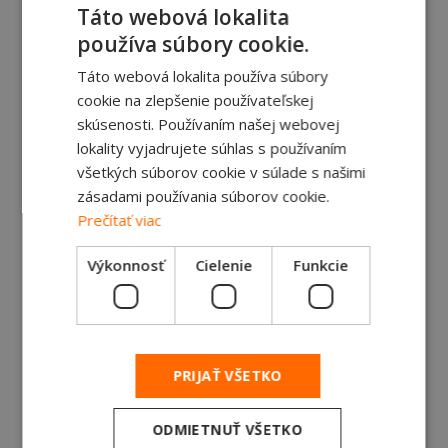
špeciálnym dezénom a moderný kamerový
Táto webová lokalita
systém zrkadiel. Jazdu pri nižších otáčkach
používa súbory cookie.
umožňuje prevodovka overdrive a
Táto webová lokalita používa súbory
optimalizovaná prevodovka. Okrem toho,
cookie na zlepšenie používateľskej
účinnosť vozidla ďalej zvyšuje aktívna chladiaca
skúsenosti. Používaním našej webovej
mriežka (AGS) a brzdové doštičky s vťahovaním
lokality vyjadrujete súhlas s používaním
brzdových strmeňov pomocou pružín, ktoré
všetkých súborov cookie v súlade s našimi
znižujú spotrebu paliva.
zásadami používania súborov cookie.
Prečítať viac
O spoločnosti
Výkonnosť
Cielenie
Funkcie
Ford Trucks
PRIJAŤ VŠETKO
Ford Trucks
je jediná značka ťažkých
nákladných vozidiel spoločnosti Ford, ktorá
ODMIETNUŤ VŠETKO
vyrába
ťahače,
stavebné nákladné vozidlá a