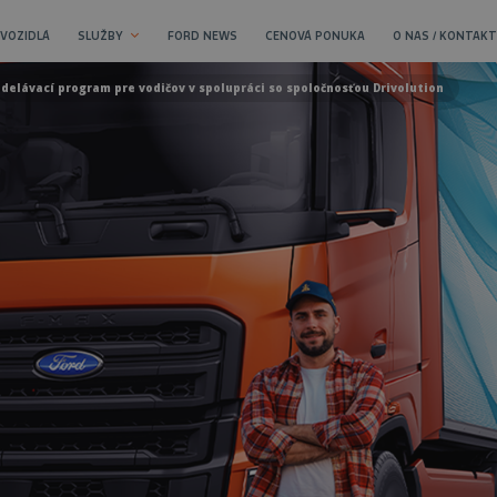
 VOZIDLÁ
SLUŽBY
FORD NEWS
CENOVÁ PONUKA
O NAS / KONTAKT
delávací program pre vodičov v spolupráci so spoločnosťou Drivolution