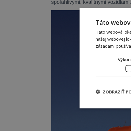
spoľahlivými, kvalitnými vozidlam
Táto webová
Táto webová lokal
našej webovej lok
zásadami používa
Výkon
ZOBRAZIŤ P