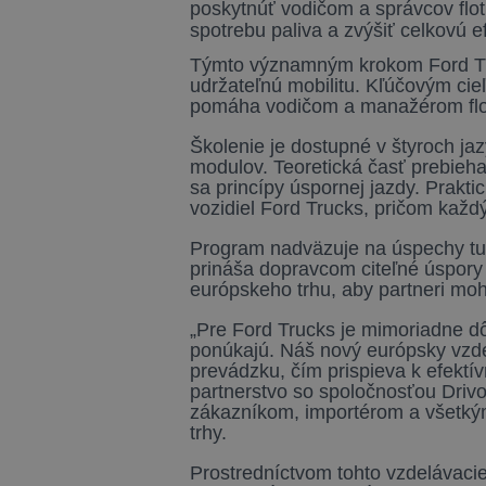
poskytnúť vodičom a správcov flotí
spotrebu paliva a zvýšiť celkovú e
Týmto významným krokom Ford Tru
udržateľnú mobilitu. Kľúčovým cie
pomáha vodičom a manažérom flotíl
Školenie je dostupné v štyroch ja
modulov. Teoretická časť prebieha
sa princípy úspornej jazdy. Prakt
vozidiel Ford Trucks, pričom každ
Program nadväzuje na úspechy tur
prináša dopravcom citeľné úspory 
európskeho trhu, aby partneri mohl
„Pre Ford Trucks je mimoriadne dôl
ponúkajú. Náš nový európsky vzde
prevádzku, čím prispieva k efektí
partnerstvo so spoločnosťou Driv
zákazníkom, importérom a všetkým
trhy.
Prostredníctvom tohto vzdelávacie