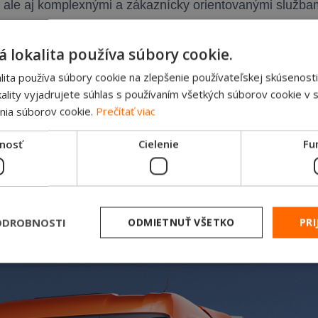
i, ale aj komplexnými a zákaznícky orientovanými služba
 lokalita používa súbory cookie.
ita používa súbory cookie na zlepšenie používateľskej skúsenosti
ality vyjadrujete súhlas s používaním všetkých súborov cookie v s
nia súborov cookie.
Prečítať viac
nosť
Cielenie
Fu
ODROBNOSTI
ODMIETNUŤ VŠETKO
PRI