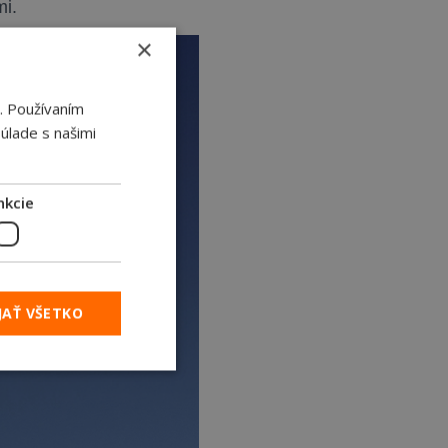
mi.
×
. Používaním
úlade s našimi
nkcie
JAŤ VŠETKO