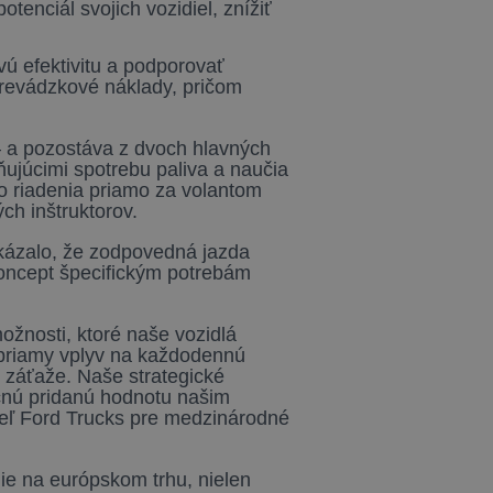
tenciál svojich vozidiel, znížiť
 efektivitu a podporovať
prevádzkové náklady, pričom
 – a pozostáva z dvoch hlavných
ňujúcimi spotrebu paliva a naučia
ho riadenia priamo za volantom
ch inštruktorov.
kázalo, že zodpovedná jazda
koncept špecifickým potrebám
ožnosti, ktoré naše vozidlá
 priamy vplyv na každodennú
j záťaže. Naše strategické
očnú pridanú hodnotu našim
teľ Ford Trucks pre medzinárodné
ie na európskom trhu, nielen