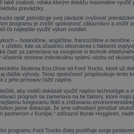
l také znalosti, vďaka ktorým dokážu maximálne využiť po
fektivitu prevádzky.
cks opäť potvrdzuje svoj záväzok zvyšovať prevádzkovú
ľom programu je zvýšiť spokojnosť zákazníkov a znížiť 
 čo najlepšie využiť výkon vozidiel.
zykoch – holandčine, angličtine, francúzštine a nemčine
 v učebni, kde sa účastníci oboznámia s faktormi ovplyv
ická časť sa zameriava na osvojenie si techník efektívne
ý účastník dostane individuálnu spätnú väzbu od skúsený
eckého školenia Eco-Drive od Ford Trucks, ktoré už do
aj ďalšie výhody. Teraz spoločnosť prispôsobuje tento 
i z jeho prínosov ťažiť naplno.
ežité, aby vodiči dokázali využiť naplno technológie a m
lávací program sa zameriava na tie faktory, ktoré majú
vnejšiemu fungovaniu flotíl a znižovaniu environmentálne
olution jasne dokazuje, že sme odhodlaní prinášať skut
 partnerom v Európe,“ zdôraznil Burak Hoşgören, riadi
ho programu Ford Trucks ďalej posilňuje svoje postaven