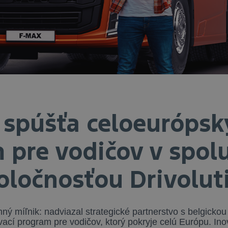
 spúšťa celoeurópsk
 pre vodičov v spolu
oločnosťou Drivolut
ný míľnik: nadviazal strategické partnerstvo s belgickou
vací program pre vodičov, ktorý pokryje celú Európu.
Ino