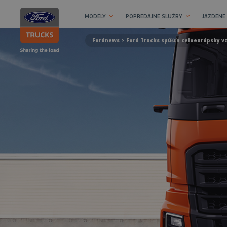
MODELY
POPREDAJNÉ SLUŽBY
JAZDENÉ
Fordnews
> Ford Trucks spúšťa celoeurópsky vz