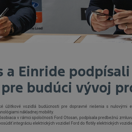
s a Einride podpísal
pre budúci vývoj p
žké úžitkové vozidlá budúcnosti pre dopravné riešenia s nulovými
nológiami nákladnej mobility.
ôsobiaca v rámci spoločnosti Ford Otosan, podpísala predbežnú zmluvu
osúdiť integráciu elektrických vozidiel Ford do flotily elektrických voz