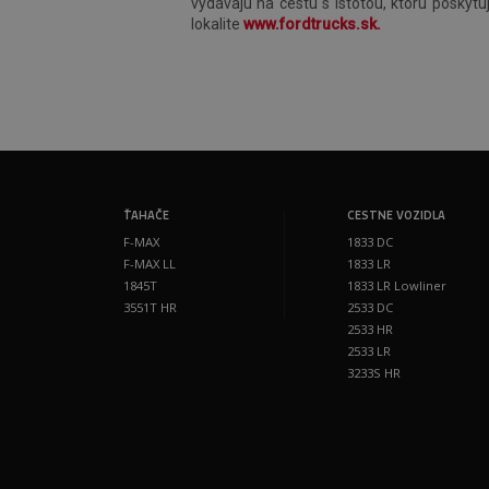
vydávajú na cestu s istotou, ktorú poskyt
lokalite
www.fordtrucks.sk.
ŤAHAČE
CESTNE VOZIDLA
F-MAX
1833 DC
F-MAX LL
1833 LR
1845T
1833 LR Lowliner
3551T HR
2533 DC
2533 HR
2533 LR
3233S HR