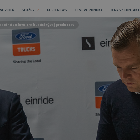
 VOZIDLÁ
SLUŽBY
FORD NEWS
CENOVÁ PONUKA
O NAS / KONTAKT
edbežnú zmluvu pre budúci vývoj produktov