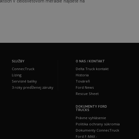
oduktoch v celosvetovom meradle nájdete na
SLUŽBY
O NAS / KONTAKT
ConnecTruck
Delta Truck kontakt
Lízing
Historia
Servisné balíky
Továreň
3 roky predĺženej záruky
Ford News
Rescue Sheet
DOKUMENTY FORD
TRUCKS
Právne vyhlásenie
Politika ochrany súkromia
Dokumenty ConnecTruck
Ford F-MAX -