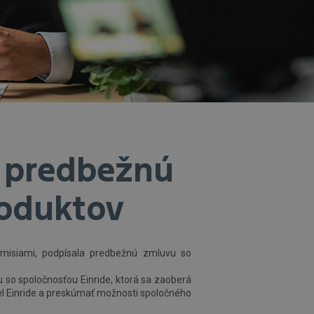
i predbežnú
roduktov
 emisiami, podpísala predbežnú zmluvu so
 so spoločnosťou Einride, ktorá sa zaoberá
idiel Einride a preskúmať možnosti spoločného