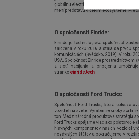
globálnu elektrifikáciu dopravy,“ povedala 
mení predstavu o celom ekosystéme. Preto 
O spoločnosti Einride:
Einride je technologická spoločnosť zaobe
založená v roku 2016 a stala sa prvou spo
komunikáciách (Švédsko, 2019). V roku 20
USA. Spoločnosť Einride prostredníctvom sv
a sietí nabíjania a pripojenia umožňu
stránke
einride.tech
.
O spoločnosti Ford Trucks:
Spoločnosť Ford Trucks, ktorá celosveto
vozidiel na svete. Vyrábame široký sortim
ton. Medzinárodná produktová stratégia spol
Ford Trucks spájame viac ako polstoročie s
hlavných komponentov našich vozidiel vr
nezávislých štátov a pokračujeme v rozšir