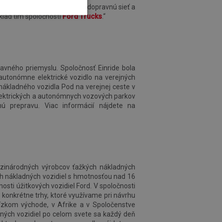
nride od základov prestavuje dopravnú sieť a
klad tím spoločnosti
Ford Trucks
.“
ravného priemyslu. Spoločnosť Einride bola
 autonómne elektrické vozidlo na verejných
ákladného vozidla Pod na verejnej ceste v
 elektrických a autonómnych vozových parkov
ú prepravu. Viac informácií nájdete na
dzinárodných výrobcov ťažkých nákladných
ch nákladných vozidiel s hmotnosťou nad 16
osti úžitkových vozidiel Ford. V spoločnosti
 konkrétne trhy, ktoré využívame pri návrhu
ízkom východe, v Afrike a v Spoločenstve
dných vozidiel po celom svete sa každý deň