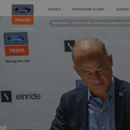
MODELY
POPREDAJNÉ SLUŽBY
JAZDENÉ
Fordnews
> Ford Trucks a Einride podpísali pr