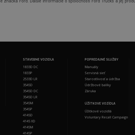
uje značka Ford. Ďalšie informácie o spoločnosti Ford Trucks a jej pr
STAVEBNE VOZIDLA
POPREDAJNÉ SLUŽBY
1833D DC
Manuály
1833P
Servisná sieť
2533D LR
Starostlivosť a údržba
3545D
Údržbové balíky
3545D DC
Záruka
3545D LR
3545M
ÚŽİTKOVE VOZİDLA
3545P
Úžitkové vozidlá
4145D
Voluntary Recall Campaign
4145 XD
4145M
4145P