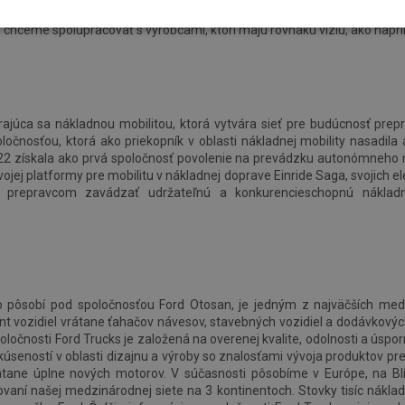
Ellen Kugelbergová, hlavná produktová riaditeľka spoločnosti Einride. „Ei
chceme spolupracovať s výrobcami, ktorí majú rovnakú víziu, ako naprí
rajúca sa nákladnou mobilitou, ktorá vytvára sieť pre budúcnosť prep
ločnosťou, ktorá ako priekopník v oblasti nákladnej mobility nasadila
22 získala ako prvá spoločnosť povolenie na prevádzku autonómneho n
ojej platformy pre mobilitu v nákladnej doprave Einride Saga, svojich
je prepravcom zavádzať udržateľnú a konkurencieschopnú nákladn
vo pôsobí pod spoločnosťou Ford Otosan, je jedným z najväčších me
ent vozidiel vrátane ťahačov návesov, stavebných vozidiel a dodávkový
očnosti Ford Trucks je založená na overenej kvalite, odolnosti a úsporn
kúseností v oblasti dizajnu a výroby so znalosťami vývoja produktov pre
átane úplne nových motorov. V súčasnosti pôsobíme v Európe, na Bl
ovaní našej medzinárodnej siete na 3 kontinentoch. Stovky tisíc nákla